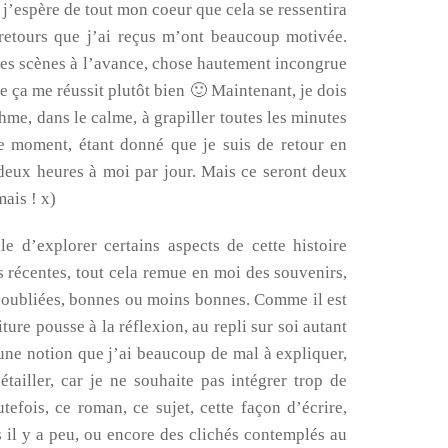
 j’espère de tout mon coeur que cela se ressentira
 retours que j’ai reçus m’ont beaucoup motivée.
mes scènes à l’avance, chose hautement incongrue
e ça me réussit plutôt bien 🙂 Maintenant, je dois
me, dans le calme, à grapiller toutes les minutes
 ce moment, étant donné que je suis de retour en
 deux heures à moi par jour. Mais ce seront deux
mais ! x)
ile d’explorer certains aspects de cette histoire
 récentes, tout cela remue en moi des souvenirs,
t oubliées, bonnes ou moins bonnes. Comme il est
ure pousse à la réflexion, au repli sur soi autant
 une notion que j’ai beaucoup de mal à expliquer,
tailler, car je ne souhaite pas intégrer trop de
tefois, ce roman, ce sujet, cette façon d’écrire,
s il y a peu, ou encore des clichés contemplés au