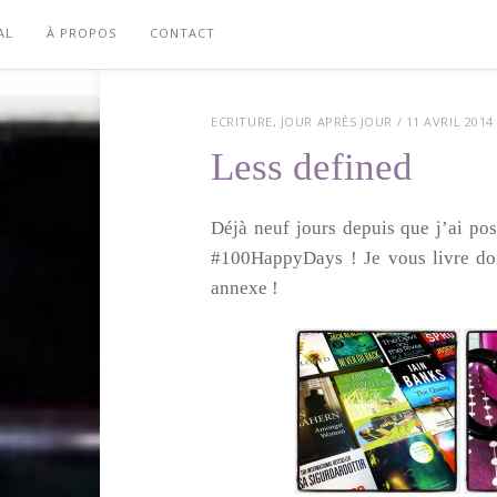
AL
À PROPOS
CONTACT
ECRITURE
,
JOUR APRÈS JOUR
/ 11 AVRIL 2014
Less defined
Déjà neuf jours depuis que j’ai po
#100HappyDays ! Je vous livre donc
annexe !