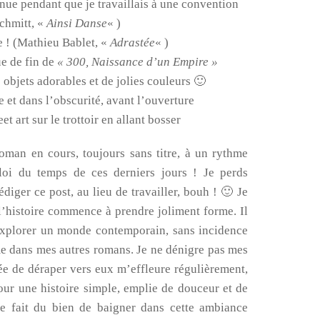
nue pendant que je travaillais à une convention
chmitt, «
Ainsi Danse
« )
re ! (Mathieu Bablet, «
Adrastée
« )
ue de fin de
« 300, Naissance d’un Empire »
s objets adorables et de jolies couleurs 🙂
de et dans l’obscurité, avant l’ouverture
et art sur le trottoir en allant bosser
oman en cours, toujours sans titre, à un rythme
oi du temps de ces derniers jours ! Je perds
diger ce post, au lieu de travailler, bouh ! 🙂 Je
l’histoire commence à prendre joliment forme. Il
explorer un monde contemporain, sans incidence
e dans mes autres romans. Je ne dénigre pas mes
idée de déraper vers eux m’effleure régulièrement,
ur une histoire simple, emplie de douceur et de
 me fait du bien de baigner dans cette ambiance