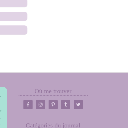
Où me trouver
y
t
,
.
Catégories du journal