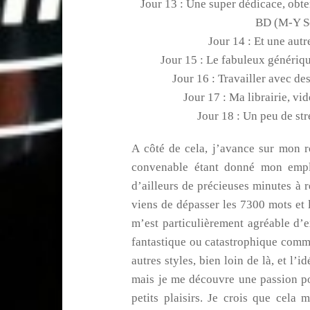
Jour 13 : Une super dédicace, obte
BD (M-Y S
Jour 14 : Et une aut
Jour 15 : Le fabuleux génériq
Jour 16 : Travailler avec de
Jour 17 : Ma librairie, vi
Jour 18 : Un peu de stre
A côté de cela, j’avance sur mon r
convenable étant donné mon empl
d’ailleurs de précieuses minutes à ré
viens de dépasser les 7300 mots et 
m’est particulièrement agréable d’
fantastique ou catastrophique comm
autres styles, bien loin de là, et l’
mais je me découvre une passion po
petits plaisirs. Je crois que cela