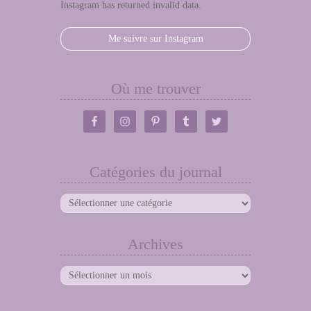
Instagram has returned invalid data.
Me suivre sur Instagram
Où me trouver
Catégories du journal
Catégories
du
journal
Archives
Archives