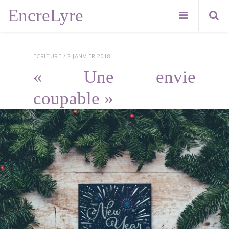
EncreLyre
ECRITURE
/ 2 JANVIER 2018
« Une envie
coupable »