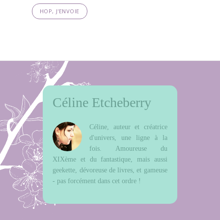
Céline Etcheberry
Céline, auteur et créatrice
d'univers, une ligne à la
fois. Amoureuse du
XIXème et du fantastique, mais aussi
geekette, dévoreuse de livres, et gameuse
- pas forcément dans cet ordre !