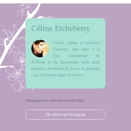
Céline Etcheberry
Céline, auteur et créatrice
d'univers, une ligne à la
fois. Amoureuse du
XIXème et du fantastique, mais aussi
geekette, dévoreuse de livres, et gameuse
- pas forcément dans cet ordre !
Instagram has returned invalid data.
Me suivre sur Instagram